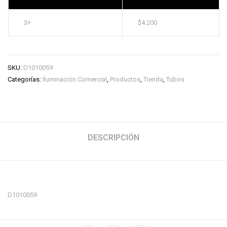
3+
$
4.200
SKU:
D1010059
Categorías:
Iluminación Comercial
,
Productos
,
Tienda
,
Tubos
DESCRIPCIÓN
D1010059