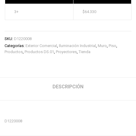
3+
$
64.330
SKU:
D1220008
Categorías:
Exterior Comercial
,
Iluminación Industrial
,
Muro
,
Piso
,
Productos
,
Productos DS.01
,
Proyectores
,
Tienda
DESCRIPCIÓN
D1220008