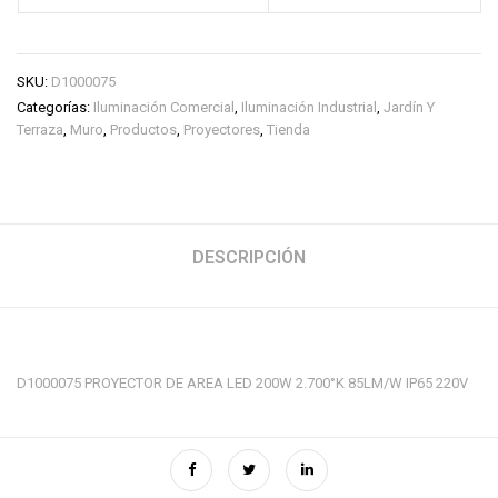
SKU:
D1000075
Categorías:
Iluminación Comercial
,
Iluminación Industrial
,
Jardín Y
Terraza
,
Muro
,
Productos
,
Proyectores
,
Tienda
DESCRIPCIÓN
D1000075 PROYECTOR DE AREA LED 200W 2.700°K 85LM/W IP65 220V