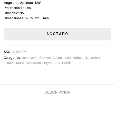
Ángulo de Apertura: 120º
Protección IP: IP65
Dimeable: No
Dimensiones: 320x282x30 mm
AGOTADO
SKU:
D1000074
Categorías:
Iluminación Comercial
,
Iluminación Industrial
,
Jardín Y
Terraza
,
Muro
,
Productos
,
Proyectores
,
Tienda
DESCRIPCIÓN