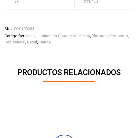
3+
$
11.450
SKU:
D20100085
Categorías:
Cielo
,
Iluminación Comercial
,
Oficina
,
Plafones
,
Productos
,
Residencial
,
Retail
,
Tienda
PRODUCTOS RELACIONADOS