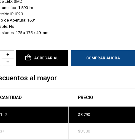
 de LED: SMD
 Lumínico: 1.890 lm
cción IP: IP20
o de Apertura: 160°
able: No
siones: 175 x 175 x 40 mm
AGREGAR AL
COMPRAR AHORA
CARRITO
scuentos al mayor
CANTIDAD
PRECIO
1 - 2
$
8.790
3+
$
8.300