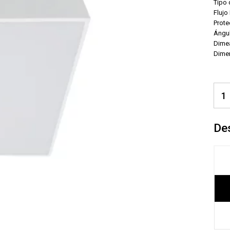
Tipo
Flujo
Prote
Ángul
Dime
Dimen
De