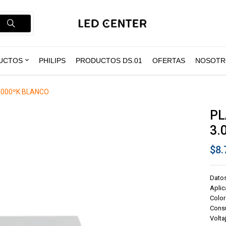
UCTOS
PHILIPS
PRODUCTOS DS.01
OFERTAS
NOSOTR
.000ºK BLANCO
PL
3.
$
8.
Datos
Aplic
Color
Cons
Volta