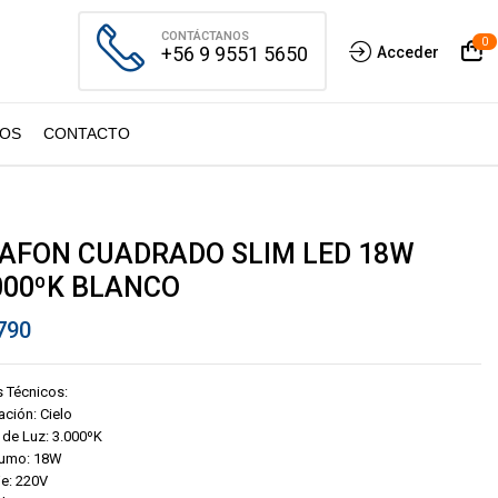
CONTÁCTANOS
0
+56 9 9551 5650
Acceder
OS
CONTACTO
AFON CUADRADO SLIM LED 18W
000ºK BLANCO
790
 Técnicos:
ación: Cielo
 de Luz: 3.000ºK
umo: 18W
je: 220V