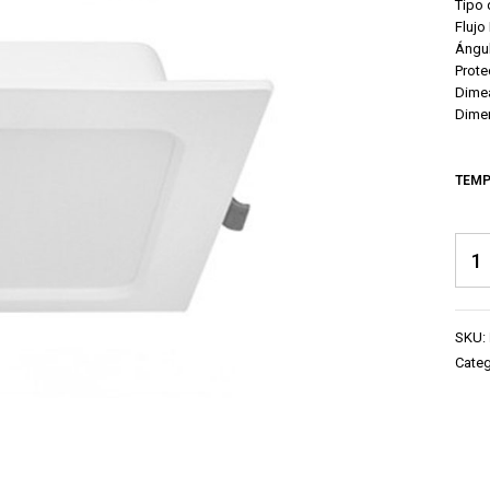
Tipo
Flujo
Ángul
Prote
Dime
Dime
TEMP
SKU:
Categ