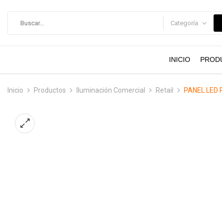
contenido
Categoría
INICIO
PROD
Inicio
Productos
Iluminación Comercial
Retail
PANEL LED 