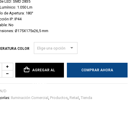
 de LED: SMD 2835
 Lumínico: 1.050 Lm
o de Apertura: 180°
cción IP: IP44
able: No
nsiones: Ø175X175x26,5 mm
ERATURA COLOR
AGREGAR AL
COMPRAR AHORA
CARRITO
N/D
orías:
Iluminación Comercial
,
Productos
,
Retail
,
Tienda