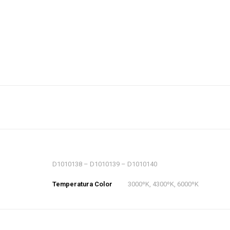
D1010138 – D1010139 – D1010140
Temperatura Color
3000ºK, 4300ºK, 6000ºK