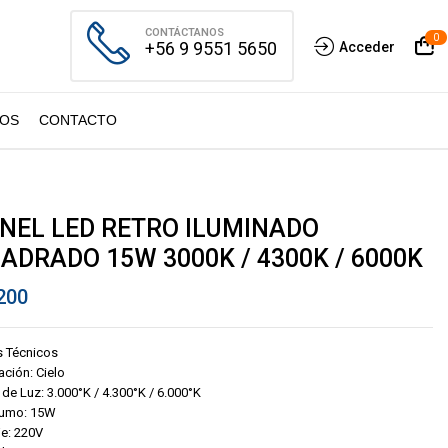
CONTÁCTANOS
0
+56 9 9551 5650
Acceder
OS
CONTACTO
NEL LED RETRO ILUMINADO
ADRADO 15W 3000K / 4300K / 6000K
200
s Técnicos
ación: Cielo
 de Luz: 3.000°K / 4.300°K / 6.000°K
umo: 15W
je: 220V