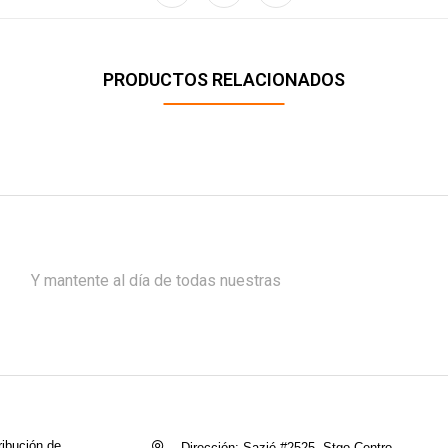
PRODUCTOS RELACIONADOS
Y mantente al día de todas nuestras
ribución de
Dirección:
Sazié #2525, Stgo Centro.