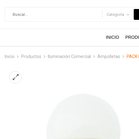
contenido
Categoría
INICIO
PROD
Inicio
Productos
Iluminación Comercial
Ampolletas
PACK 