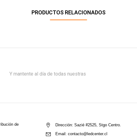
PRODUCTOS RELACIONADOS
Y mantente al día de todas nuestras
ribución de
Dirección:
Sazié #2525, Stgo Centro.
Email:
contacto@ledcenter.cl