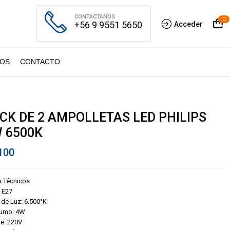
CONTÁCTANOS
0
+56 9 9551 5650
Acceder
OS
CONTACTO
CK DE 2 AMPOLLETAS LED PHILIPS
 6500K
100
s Técnicos
 E27
 de Luz: 6.500°K
umo: 4W
je: 220V