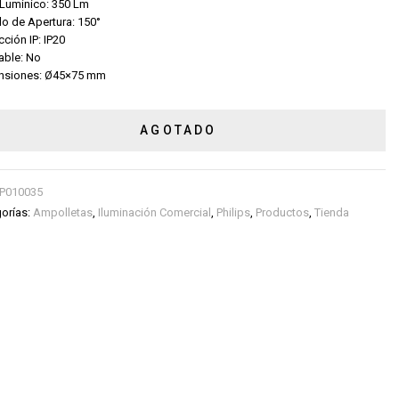
 Lumínico: 350 Lm
o de Apertura: 150°
cción IP: IP20
able: No
nsiones: Ø45×75 mm
AGOTADO
P010035
orías:
Ampolletas
,
Iluminación Comercial
,
Philips
,
Productos
,
Tienda