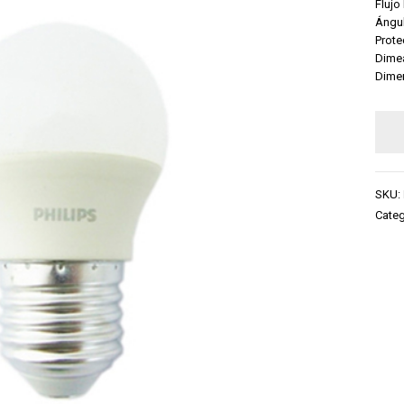
Flujo
Ángul
Prote
Dime
Dime
SKU:
Categ