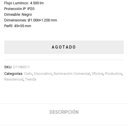
Flujo Lumínico: 4.500 lm
Protección IP: IP20
Dimeable: Negro
Dimensiones: Ø1.000×1.200 mm
Perfil: 45×55 mm
AGOTADO
SKU:
D1180011
Categorías:
Cielo
,
Decorativo
,
Iluminación Comercial
,
Oficina
,
Productos
,
Residencial
,
Tienda
DESCRIPCIÓN