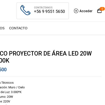
CONTÁCTANOS
0
+56 9 9551 5650
Acceder
OS
CONTACTO
CO PROYECTOR DE ÁREA LED 20W
00K
500
s Técnicos
ación: Muro / Cielo
 de Luz: 3.000ºK
umo: 20W
je: 220V