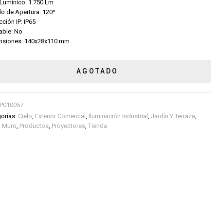
 Lumínico: 1.750 Lm
o de Apertura: 120º
cción IP: IP65
able: No
nsiones: 140x28x110 mm
AGOTADO
P010057
orías:
Cielo
,
Exterior Comercial
,
Iluminación Industrial
,
Jardín Y Terraza
,
,
Muro
,
Productos
,
Proyectores
,
Tienda