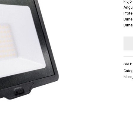
Flujo
Ángul
Prote
Dime
Dime
SKU:
Categ
Muro