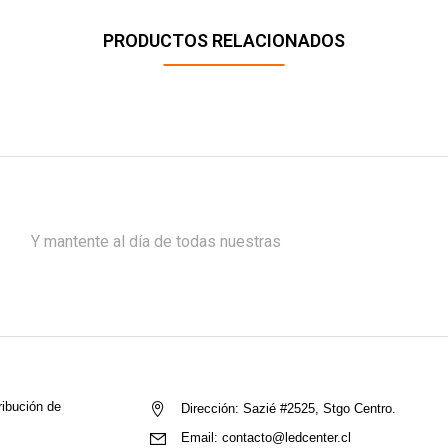
PRODUCTOS RELACIONADOS
Y mantente al día de todas nuestras
ribución de
Dirección:
Sazié #2525, Stgo Centro.
Email:
contacto@ledcenter.cl