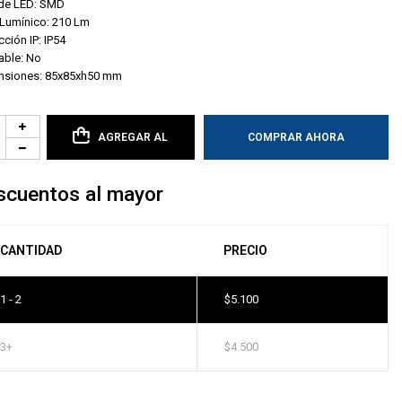
 de LED: SMD
 Lumínico: 210 Lm
cción IP: IP54
able: No
nsiones: 85x85xh50 mm
AGREGAR AL
COMPRAR AHORA
CARRITO
scuentos al mayor
CANTIDAD
PRECIO
1 - 2
$
5.100
3+
$
4.500