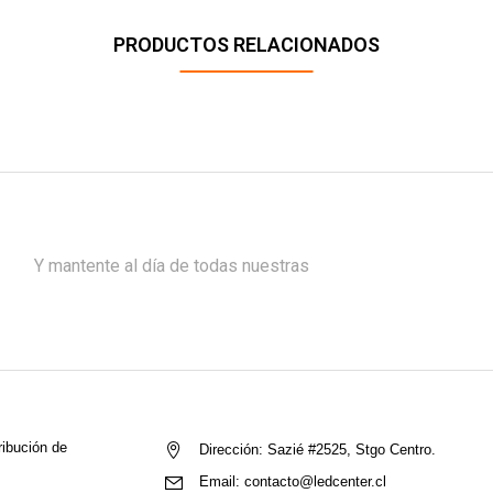
PRODUCTOS RELACIONADOS
Y mantente al día de todas nuestras
ribución de
Dirección:
Sazié #2525, Stgo Centro.
Email:
contacto@ledcenter.cl