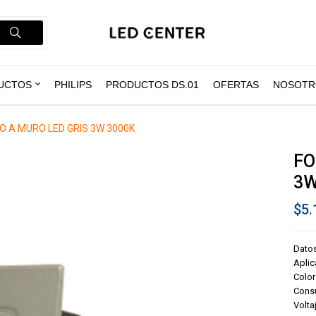
UCTOS
PHILIPS
PRODUCTOS DS.01
OFERTAS
NOSOTR
 A MURO LED GRIS 3W 3000K
FO
3W
$
5.
Dato
Aplic
Color
Cons
Volta