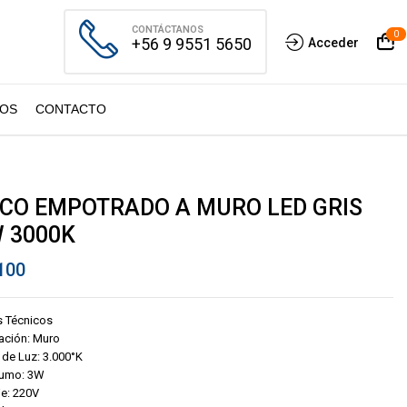
CONTÁCTANOS
0
+56 9 9551 5650
Acceder
OS
CONTACTO
CO EMPOTRADO A MURO LED GRIS
 3000K
100
s Técnicos
ación: Muro
 de Luz: 3.000°K
umo: 3W
je: 220V