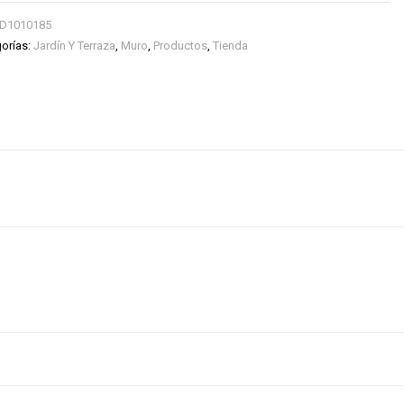
D1010185
orías:
Jardín Y Terraza
,
Muro
,
Productos
,
Tienda