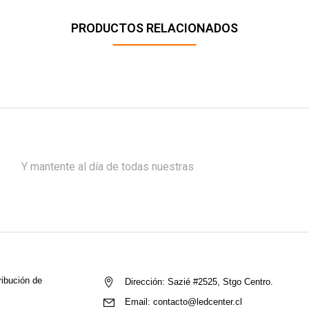
PRODUCTOS RELACIONADOS
Y mantente al día de todas nuestras
ribución de
Dirección:
Sazié #2525, Stgo Centro.
Email:
contacto@ledcenter.cl