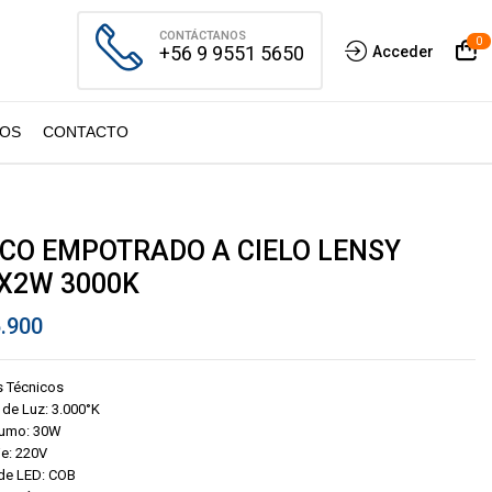
CONTÁCTANOS
0
+56 9 9551 5650
Acceder
OS
CONTACTO
CO EMPOTRADO A CIELO LENSY
X2W 3000K
.900
s Técnicos
 de Luz: 3.000°K
umo: 30W
je: 220V
de LED: COB