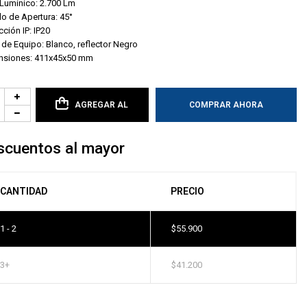
 Lumínico: 2.700 Lm
o de Apertura: 45°
cción IP: IP20
 de Equipo: Blanco, reflector Negro
nsiones: 411x45x50 mm
AGREGAR AL
COMPRAR AHORA
CARRITO
scuentos al mayor
CANTIDAD
PRECIO
1 - 2
$
55.900
3+
$
41.200