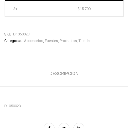
3+
$
15.700
SKU:
D1050023
Categorías:
Accesorios
,
Fuentes
,
Productos
,
Tienda
DESCRIPCIÓN
D1050023