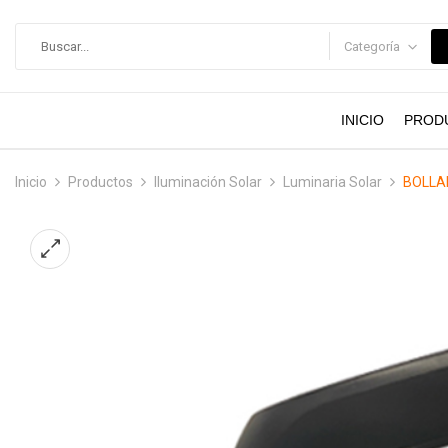
contenido
Categoría
INICIO
PROD
Inicio
Productos
Iluminación Solar
Luminaria Solar
BOLLAR