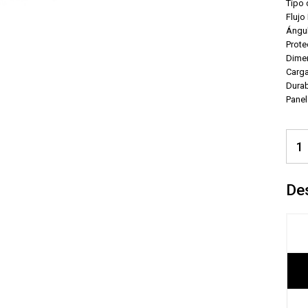
Tipo
Flujo
Ángul
Prote
Dime
Carga
Durab
Panel
De