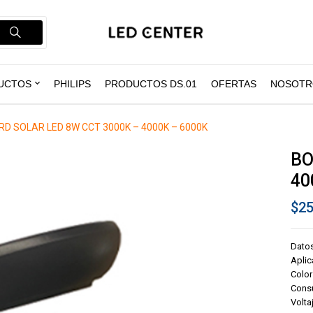
UCTOS
PHILIPS
PRODUCTOS DS.01
OFERTAS
NOSOTR
D SOLAR LED 8W CCT 3000K – 4000K – 6000K
BO
40
$
25
Dato
Aplic
Color
Cons
Volta