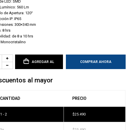
 de LED: SMD
 Lumínico: 560 Lm
o de Apertura: 120°
cción IP: IP65
nsiones: 300×340 mm
: 8 hrs
ilidad: de 8 a 10 hrs
 Monocristalino
AGREGAR AL
COMPRAR AHORA
CARRITO
scuentos al mayor
CANTIDAD
PRECIO
1 - 2
$
25.490
3+
$
25.490