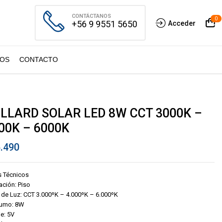
CONTÁCTANOS
0
+56 9 9551 5650
Acceder
OS
CONTACTO
LLARD SOLAR LED 8W CCT 3000K –
00K – 6000K
.490
s Técnicos
ación: Piso
 de Luz: CCT 3.000ºK – 4.000ºK – 6.000ºK
umo: 8W
je: 5V