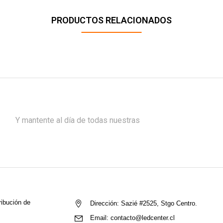
PRODUCTOS RELACIONADOS
Y mantente al día de todas nuestras
ribución de
Dirección:
Sazié #2525, Stgo Centro.
Email:
contacto@ledcenter.cl