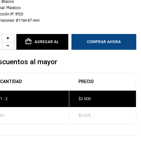
: Blanco
ial: Plástico
cción IP: IP20
nsiones: Ø116×47 mm
AGREGAR AL
COMPRAR AHORA
CARRITO
scuentos al mayor
CANTIDAD
PRECIO
1 - 2
$
2.600
3+
$
2.370