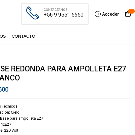
CONTÁCTANOS
0
+56 9 9551 5650
Acceder
OS
CONTACTO
SE REDONDA PARA AMPOLLETA E27
LANCO
600
 Técnicos:
ación: Cielo
 Base para ampolleta E27
 1xE27
je: 220 Volt