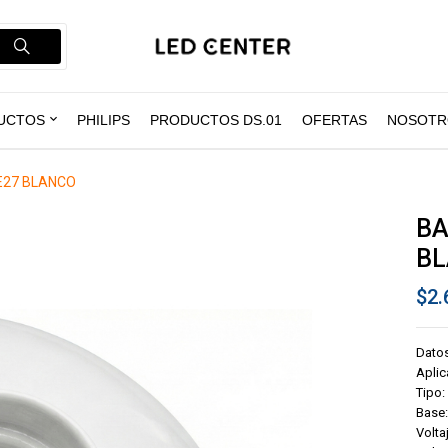
UCTOS
PHILIPS
PRODUCTOS DS.01
OFERTAS
NOSOTR
E27 BLANCO
BA
B
$
2.
Datos
Aplic
Tipo:
Base:
Volta