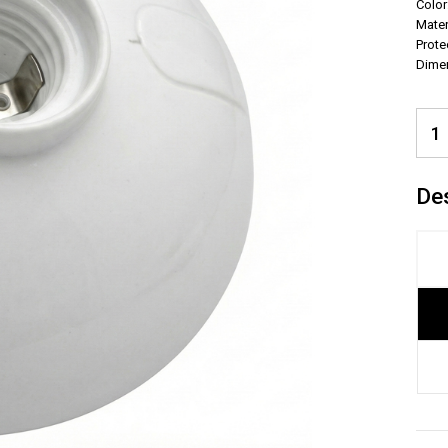
Color
Mater
Prote
Dime
De