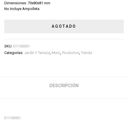
Dimensiones: 70x80x81 mm
No Incluye Ampolleta
AGOTADO
SKU:
D1150001
Categorías:
Jardín Y Terraza
,
Muro
,
Productos
,
Tienda
DESCRIPCIÓN
D1150001