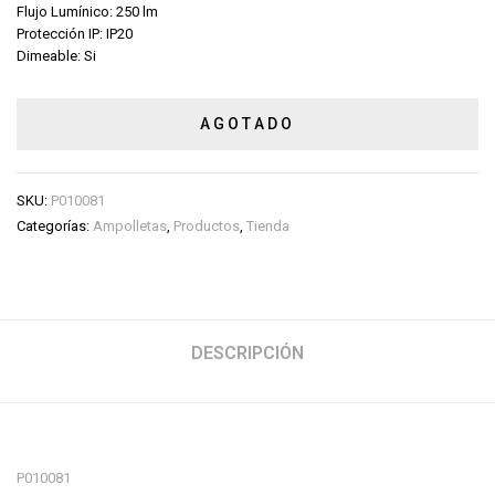
Flujo Lumínico: 250 lm
Protección IP: IP20
Dimeable: Si
AGOTADO
SKU:
P010081
Categorías:
Ampolletas
,
Productos
,
Tienda
DESCRIPCIÓN
P010081