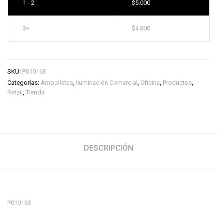
1 - 2
$
5.000
3+
$
4.800
SKU:
P010163
Categorías:
Ampolletas
,
Iluminación Comercial
,
Oficina
,
Productos
,
Retail
,
Tienda
DESCRIPCIÓN
P010163